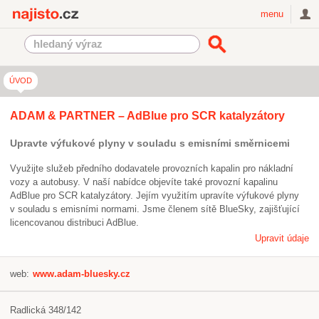
Najisto.cz
menu
ÚVOD
ADAM & PARTNER – AdBlue pro SCR katalyzátory
Upravte výfukové plyny v souladu s emisními směrnicemi
Využijte služeb předního dodavatele provozních kapalin pro nákladní
vozy a autobusy. V naší nabídce objevíte také provozní kapalinu
AdBlue pro SCR katalyzátory. Jejím využitím upravíte výfukové plyny
v souladu s emisními normami. Jsme členem sítě BlueSky, zajišťující
licencovanou distribuci AdBlue.
Upravit údaje
web:
www.adam-bluesky.cz
Radlická 348/142