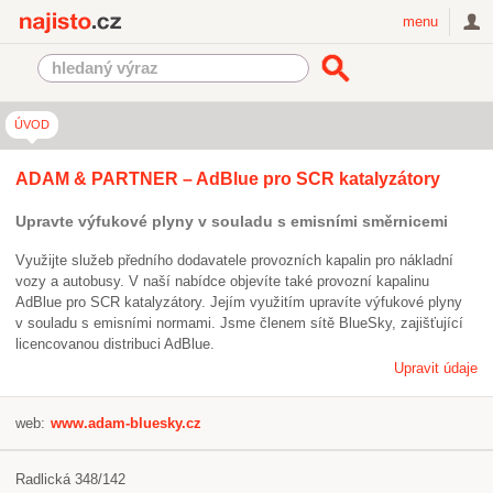
Najisto.cz
menu
ÚVOD
ADAM & PARTNER – AdBlue pro SCR katalyzátory
Upravte výfukové plyny v souladu s emisními směrnicemi
Využijte služeb předního dodavatele provozních kapalin pro nákladní
vozy a autobusy. V naší nabídce objevíte také provozní kapalinu
AdBlue pro SCR katalyzátory. Jejím využitím upravíte výfukové plyny
v souladu s emisními normami. Jsme členem sítě BlueSky, zajišťující
licencovanou distribuci AdBlue.
Upravit údaje
web:
www.adam-bluesky.cz
Radlická 348/142